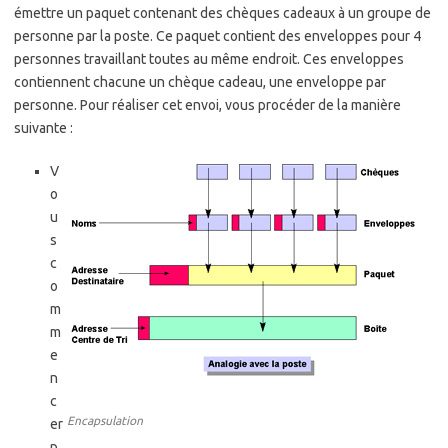
émettre un paquet contenant des chèques cadeaux à un groupe de
personne par la poste. Ce paquet contient des enveloppes pour 4
personnes travaillant toutes au même endroit. Ces enveloppes
contiennent chacune un chèque cadeau, une enveloppe par
personne. Pour réaliser cet envoi, vous procéder de la manière
suivante :
V
o
u
s
c
o
m
m
e
n
c
Encapsulation
er
p