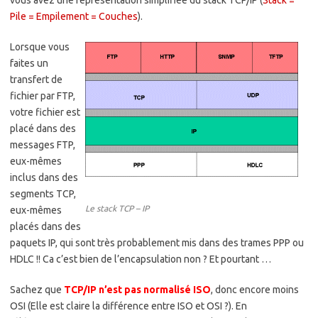
vous avez une représentation simplifiée du stack TCP/IP (
Stack =
Pile = Empilement = Couches
).
Lorsque vous
faites un
transfert de
fichier par FTP,
votre fichier est
placé dans des
messages FTP,
eux-mêmes
inclus dans des
segments TCP,
Le stack TCP – IP
eux-mêmes
placés dans des
paquets IP, qui sont très probablement mis dans des trames PPP ou
HDLC !! Ca c’est bien de l’encapsulation non ? Et pourtant …
Sachez que
TCP/IP n’est pas normalisé ISO
, donc encore moins
OSI (Elle est claire la différence entre ISO et OSI ?). En