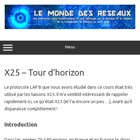
Aller
au
contenu
Menu
X25 – Tour d’horizon
Le protocole LAP B que nous avons étudié dans ce cours était très
utilisé par les liaisons X25. Il m’a semblé intéressant de rappeler
rapidement ici, ce qu’était X25 (et l’ai encore un peu …), avant qu’il
disparaisse complétement !
Introduction
Dans les années 70 à 90 environ, en France et en Europe le choix