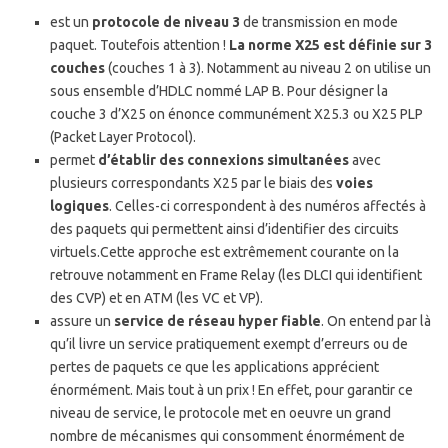
est un
protocole de niveau 3
de transmission en mode
paquet. Toutefois attention !
La norme X25 est définie sur 3
couches
(couches 1 à 3). Notamment au niveau 2 on utilise un
sous ensemble d’HDLC nommé LAP B. Pour désigner la
couche 3 d’X25 on énonce communément X25.3 ou X25 PLP
(Packet Layer Protocol).
permet
d’établir des connexions simultanées
avec
plusieurs correspondants X25 par le biais des
voies
logiques
. Celles-ci correspondent à des numéros affectés à
des paquets qui permettent ainsi d’identifier des circuits
virtuels.Cette approche est extrêmement courante on la
retrouve notamment en Frame Relay (les DLCI qui identifient
des CVP) et en ATM (les VC et VP).
assure un
service de réseau hyper fiable
. On entend par là
qu’il livre un service pratiquement exempt d’erreurs ou de
pertes de paquets ce que les applications apprécient
énormément. Mais tout à un prix ! En effet, pour garantir ce
niveau de service, le protocole met en oeuvre un grand
nombre de mécanismes qui consomment énormément de