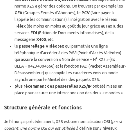
norme X25 à gérer des options. On trouvera par exemple les
GFA
(Groupes Fermés d’Abonnés), le
PCV
(faire payer à
l’appelé les communications), l’intégration avec le réseau
Télex
(de moins en moins au goût du jour grâce au Fax !), des
services
EDI
(Edition de Documents Informatisés), de la
messagerie
X400
, etc.
le
passerellage Vidéotex
qui permet via une ligne
téléphonique d’accèder à des PAVI (Point d’Accès VIdéotex)
qui assure la conversion « Nom de service – N° X25 » (Ex :
ULLA = 04234004566) et la fonction PAD (Packet Assembleur-
Désassembleur) qui compile les caractères émis en mode
asynchrone par le Minitel des des paquets X25.
plus récemment des passerelles X25/IP
ont été mises en
place pour assurer une interconnexion des deux « mondes ».
Structure générale et fonctions
Je l’énonçai précédemment, X25 est une normalisation OSI (
pas si
courant, une norme OSI qui est utilisée !
) définie sur 3 niveaux.