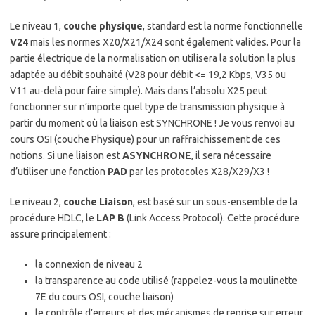
Le niveau 1,
couche physique
, standard est la norme fonctionnelle
V24
mais les normes X20/X21/X24 sont également valides. Pour la
partie électrique de la normalisation on utilisera la solution la plus
adaptée au débit souhaité (V28 pour débit <= 19,2 Kbps, V35 ou
V11 au-delà pour faire simple). Mais dans l’absolu X25 peut
fonctionner sur n’importe quel type de transmission physique à
partir du moment où la liaison est SYNCHRONE ! Je vous renvoi au
cours OSI (couche Physique) pour un raffraichissement de ces
notions. Si une liaison est
ASYNCHRONE
, il sera nécessaire
d’utiliser une fonction
PAD
par les protocoles X28/X29/X3 !
Le niveau 2,
couche Liaison
, est basé sur un sous-ensemble de la
procédure HDLC, le
LAP B
(Link Access Protocol). Cette procédure
assure principalement :
la connexion de niveau 2
la transparence au code utilisé (rappelez-vous la moulinette
7E du cours OSI, couche liaison)
le contrôle d’erreurs et des mécanismes de reprise sur erreur