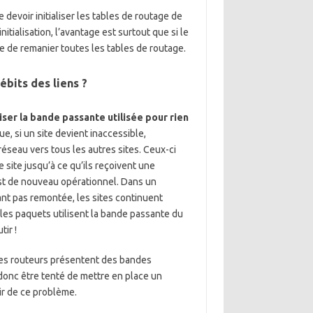
devoir initialiser les tables de routage de
itialisation, l’avantage est surtout que si le
e de remanier toutes les tables de routage.
ébits des liens ?
ser la bande passante utilisée pour rien
e, si un site devient inaccessible,
réseau vers tous les autres sites. Ceux-ci
 site jusqu’à ce qu’ils reçoivent une
est de nouveau opérationnel. Dans un
tant pas remontée, les sites continuent
 les paquets utilisent la bande passante du
ir !
des routeurs présentent des bandes
donc être tenté de mettre en place un
ir de ce problème.