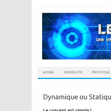
Aller
au
contenu
ACCUEIL
MODÈLE OSI
PROTOCOLE 
Dynamique ou Statiqu
Le concept est simple !