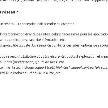
permanents (
LL, réseaux LAN, satellites, etc
.) cette contrainte n’apparaît 
u réseau ?
 un réseau. La conception doit prendre en compte :
d’interconnexion directe des sites, débits nécessaires pour les applicatio
 les applications, capacité d’évolution, etc.
 disponibilité globale du réseau, disponibilité des sites, options de seco
t du réseau (
installation et coûts récurents
), coûts d’exploitation et ma
olutions (
modification, ajoûts de sites
), etc.
comme : la technologie support (
coté high-tech auquel sont parfois sensi
tral à un endroit plutôt qu’à un autre, etc.