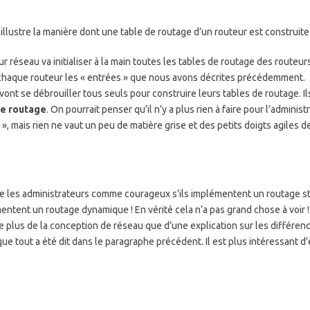
llustre la manière dont une table de routage d’un routeur est construite
r réseau va initialiser à la main toutes les tables de routage des routeurs
ur chaque routeur les « entrées » que nous avons décrites précédemment.
 vont se débrouiller tous seuls pour construire leurs tables de routage. I
de routage
. On pourrait penser qu’il n’y a plus rien à faire pour l’admini
 mais rien ne vaut un peu de matière grise et des petits doigts agiles de
ifie les administrateurs comme courageux s’ils implémentent un routage st
émentent un routage dynamique ! En vérité cela n’a pas grand chose à voir ! 
e plus de la conception de réseau que d’une explication sur les différe
que tout a été dit dans le paragraphe précédent. Il est plus intéressant d