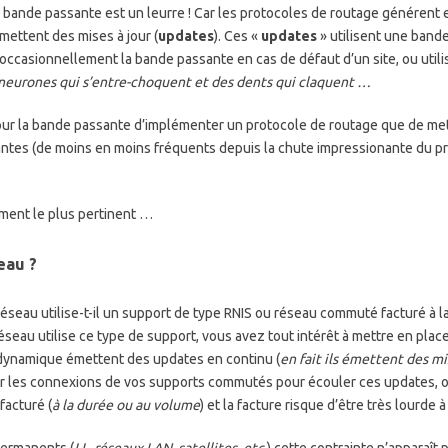
la bande passante est un leurre ! Car les protocoles de routage générent 
émettent des mises à jour (
updates
). Ces «
updates
» utilisent une bande
 occasionnellement la bande passante en cas de défaut d’un site, ou util
neurones qui s’entre-choquent et des dents qui claquent …
 pour la bande passante d’implémenter un protocole de routage que de met
ntes (de moins en moins fréquents depuis la chute impressionante du pri
ument le plus pertinent …
eau ?
réseau utilise-t-il un support de type RNIS ou réseau commuté facturé à la
réseau utilise ce type de support, vous avez tout intérêt à mettre en plac
 dynamique émettent des updates en continu (
en fait ils émettent des mis
ver les connexions de vos supports commutés pour écouler ces updates, 
facturé (
à la durée ou au volume
) et la facture risque d’être très lourde à 