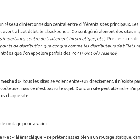
un réseau d’interconnexion central entre différents sites principaux. Les
 souvent à haut débit, le « backbone ». Ce sont généralement des sites im
ts importants, centre de traitement informatique, etc
.). Puis les sites
oints de distribution quelconque comme les distributeurs de billets ba
ntrées que l’on appelera parfois des PoP (
Point of Presence
).
l-meshed »
: tous les sites se voient entre-eux directement. Il n’existe p
coûteuse, mais ce n’est pas ici le sujet. Donc un site peut atteindre n’imp
is chaque site.
de routage pourra varier :
 » et « hiérarchique »
se prêtent assez bien à un routage statique, dans