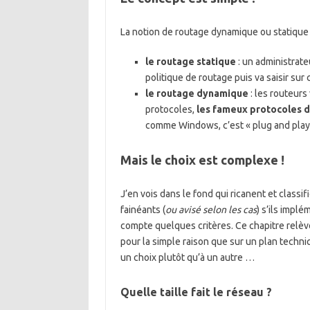
La notion de routage dynamique ou statique i
le routage statique
: un administrateu
politique de routage puis va saisir s
le routage dynamique
: les routeurs
protocoles,
les fameux protocoles 
comme Windows, c’est « plug and play »,
Mais le choix est complexe !
J’en vois dans le fond qui ricanent et class
fainéants (
ou avisé selon les cas
) s’ils impl
compte quelques critères. Ce chapitre relèv
pour la simple raison que sur un plan techni
un choix plutôt qu’à un autre …
Quelle taille fait le réseau ?