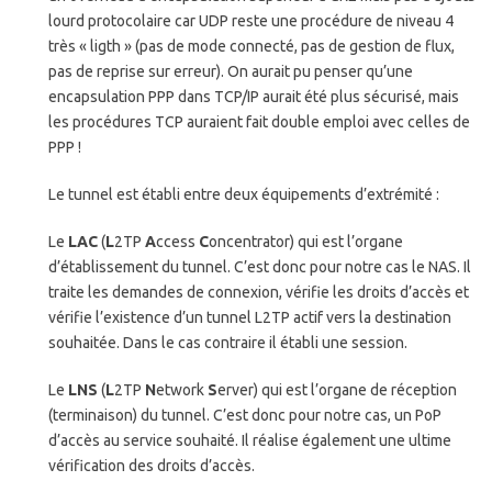
lourd protocolaire car UDP reste une procédure de niveau 4
très « ligth » (pas de mode connecté, pas de gestion de flux,
pas de reprise sur erreur). On aurait pu penser qu’une
encapsulation PPP dans TCP/IP aurait été plus sécurisé, mais
les procédures TCP auraient fait double emploi avec celles de
PPP !
Le tunnel est établi entre deux équipements d’extrémité :
Le
LAC
(
L
2TP
A
ccess
C
oncentrator) qui est l’organe
d’établissement du tunnel. C’est donc pour notre cas le NAS. Il
traite les demandes de connexion, vérifie les droits d’accès et
vérifie l’existence d’un tunnel L2TP actif vers la destination
souhaitée. Dans le cas contraire il établi une session.
Le
LNS
(
L
2TP
N
etwork
S
erver) qui est l’organe de réception
(terminaison) du tunnel. C’est donc pour notre cas, un PoP
d’accès au service souhaité. Il réalise également une ultime
vérification des droits d’accès.