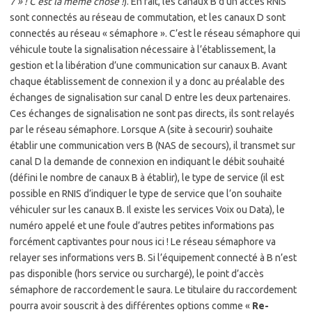
7 » ! C’est la même chose !
). En fait, les canaux B d’un accès RNIS
sont connectés au réseau de commutation, et les canaux D sont
connectés au réseau « sémaphore ». C’est le réseau sémaphore qui
véhicule toute la signalisation nécessaire à l’établissement, la
gestion et la libération d’une communication sur canaux B. Avant
chaque établissement de connexion il y a donc au préalable des
échanges de signalisation sur canal D entre les deux partenaires.
Ces échanges de signalisation ne sont pas directs, ils sont relayés
par le réseau sémaphore. Lorsque A (site à secourir) souhaite
établir une communication vers B (NAS de secours), il transmet sur
canal D la demande de connexion en indiquant le débit souhaité
(défini le nombre de canaux B à établir), le type de service (il est
possible en RNIS d’indiquer le type de service que l’on souhaite
véhiculer sur les canaux B. Il existe les services Voix ou Data), le
numéro appelé et une foule d’autres petites informations pas
forcément captivantes pour nous ici ! Le réseau sémaphore va
relayer ses informations vers B. Si l’équipement connecté à B n’est
pas disponible (hors service ou surchargé), le point d’accès
sémaphore de raccordement le saura. Le titulaire du raccordement
pourra avoir souscrit à des différentes options comme «
Re-