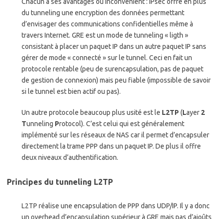
Chacun a ses avantages ou inconvénient : IPsec offre en plus
du tunneling une encryption des données permettant
d’envisager des communications confidentielles même à
travers Internet. GRE est un mode de tunneling « ligth »
consistant à placer un paquet IP dans un autre paquet IP sans
gérer de mode « connecté » sur le tunnel. Ceci en fait un
protocole rentable (peu de surencapsulation, pas de paquet
de gestion de connexion) mais peu fiable (impossible de savoir
si le tunnel est bien actif ou pas).
Un autre protocole beaucoup plus usité est le
L2TP
(
L
ayer
2
T
unneling
P
rotocol). C’est celui qui est généralement
implémenté sur les réseaux de NAS car il permet d’encapsuler
directement la trame PPP dans un paquet IP. De plus il offre
deux niveaux d’authentification.
Principes du tunneling L2TP
L2TP réalise une encapsulation de PPP dans UDP/IP. Il y a donc
un overhead d’encapsulation supérieur à GRE mais pas d’ajoûts