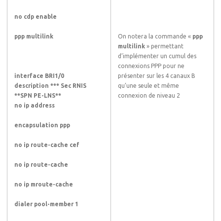
no cdp enable
ppp multilink
On notera la commande «
ppp
multilink
» permettant
d’implémenter un cumul des
connexions PPP pour ne
interface BRI1/0
présenter sur les 4 canaux B
description *** Sec RNIS
qu’une seule et même
**SPN PE-LNS**
connexion de niveau 2
no ip address
encapsulation ppp
no ip route-cache cef
no ip route-cache
no ip mroute-cache
dialer pool-member 1