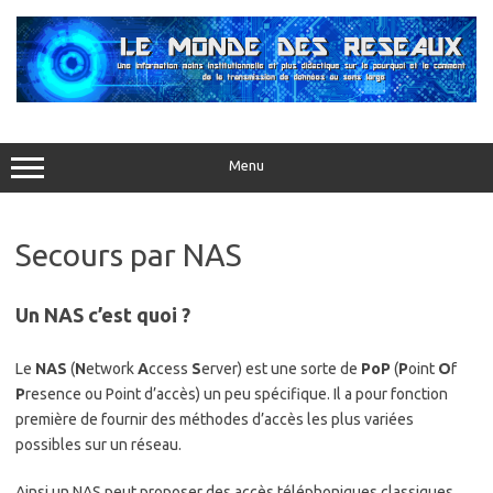
Aller
au
contenu
Menu
Secours par NAS
Un NAS c’est quoi ?
Le
NAS
(
N
etwork
A
ccess
S
erver) est une sorte de
PoP
(
P
oint
O
f
P
resence ou Point d’accès) un peu spécifique. Il a pour fonction
première de fournir des méthodes d’accès les plus variées
possibles sur un réseau.
Ainsi un NAS peut proposer des accès téléphoniques classiques