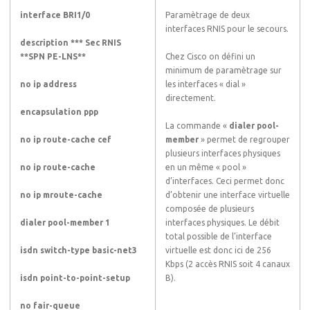
interface BRI1/0
Paramètrage de deux
interfaces RNIS pour le secours.
description *** Sec RNIS
**SPN PE-LNS**
Chez Cisco on défini un
minimum de paramètrage sur
no ip address
les interfaces « dial »
directement.
encapsulation ppp
La commande «
dialer pool-
no ip route-cache cef
member
» permet de regrouper
plusieurs interfaces physiques
no ip route-cache
en un même « pool »
d’interfaces. Ceci permet donc
no ip mroute-cache
d’obtenir une interface virtuelle
composée de plusieurs
dialer pool-member 1
interfaces physiques. Le débit
total possible de l’interface
isdn switch-type basic-net3
virtuelle est donc ici de 256
Kbps (2 accès RNIS soit 4 canaux
isdn point-to-point-setup
B).
no fair-queue