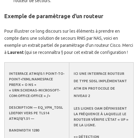
routeur de secours.
Exemple de paramètrage d’un routeur
Pour illustrer ce long discours sur les éléments à prendre en
compte dans une solution de secours RNIS par NAS, voici en
exemple un extrait partiel de paramètrage d’un routeur Cisco. Merci
à
Laurent
(qui se reconnaîtra !) pour cet extrait de configuration !
INTERFACE ATM0/0.1 POINT-TO-
ICI UNE INTERFACE ROUTEUR
POINT<?XML:NAMESPACE
DE TYPE SDSL IMPLÉMENTANT
PREFIX = O NS =
ATM EN PROTOCOLE DE
« URN:SCHEMAS-MICROSOFT-
COM:OFFICE:OFFICE » />
NIVEAU 2
DESCRIPTION — EQ_VPN_TDSL
LES LIGNES
OAM
DÉFINISSENT
LDEF001 VERS PE TLS14
LA FRÉQUENCE À LAQUELLE LE
ATM2/0/1.51 —
ROUTEUR VÉRIFIE L’ÉTAT « UP »
DE LA LIGNE.
BANDWIDTH 1280
=> DÉTECTION