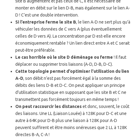
site B augmentent et pas ceux de C, il est nécessaire de
monter en débit sur le lien D-B, mais également sur le lien A-
D ! C’est une double intervention.
Si l’entreprise ferme le site B
, le lien A-D ne sert plus qu’à
véhiculer les données de C vers A (plus éventuellement
celles de D vers A). La concentration par D est-elle encore
économiquement rentable ? Un lien direct entre A et C serait
peut-être préférable.
Le cas horrible où le site D déménage ou ferme
! Il faut
déplacer ou supprimer trois liaisons (A-D, D-B, D-C).
Cette topologie permet d’optimiser l’utilisation du lien
A-D
, son débit n’est pas forcément égal à la somme des
débits des liens D-B et D-C. On peut appliquer un principe
d’utilisation statistique en supposant que les site B et C ne
transmettent pas forcément toujours en même temps !
On peut raccourcir les distances
et donc, souvent, le coût
des liaisons. Une LL (Liaison Louée) à 128K pour D-C et une
autre à 64K pour D-B plus une liaison à 128K pour A-D
peuvent suffirent et être moins onéreuses que 2 LL à 128K
directes B-A, C-A !