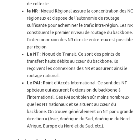
de collecte.
le NR
:
N
oeud
R
égional assure la concentration des NC
régionaux et dispose de l’autonomie de routage
suffisante pour acheminer le trafic intra-région. Les NR
constituent le premier niveau de routage du backbone.
L’interconnexion des NR directe entre-eux est possible
par région.
Le NT
:
N
oeud de
T
ransit. Ce sont des points de
transfert hauts débits au cœur du backbone. Ils
reçoivent les connexions des NR et assurent ainsi le
routage national.
Le PAI
:
P
oint d’
A
ccès
I
nternational. Ce sont des NT
spéciaux qui assurent l’extension du backbone à
l’international. Ces PAI sont bien sûr moins nombreux
que les NT nationaux et se situent au cœur du
backbone. On trouve généralement un NT par « grande
direction » (Asie, Amérique du Sud, Amérique du Nord,
Afrique, Europe du Nord et du Sud, etc.).