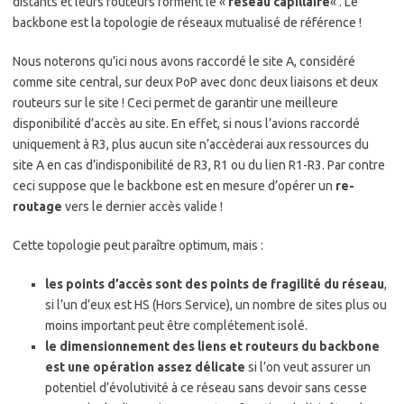
distants et leurs routeurs forment le «
réseau capillaire
« . Le
backbone est la topologie de réseaux mutualisé de référence !
Nous noterons qu’ici nous avons raccordé le site A, considéré
comme site central, sur deux PoP avec donc deux liaisons et deux
routeurs sur le site ! Ceci permet de garantir une meilleure
disponibilité d’accès au site. En effet, si nous l’avions raccordé
uniquement à R3, plus aucun site n’accèderai aux ressources du
site A en cas d’indisponibilité de R3, R1 ou du lien R1-R3. Par contre
ceci suppose que le backbone est en mesure d’opérer un
re-
routage
vers le dernier accès valide !
Cette topologie peut paraître optimum, mais :
les points d’accès sont des points de fragilité du réseau
,
si l’un d’eux est HS (Hors Service), un nombre de sites plus ou
moins important peut être complétement isolé.
le dimensionnement des liens et routeurs du backbone
est une opération assez délicate
si l’on veut assurer un
potentiel d’évolutivité à ce réseau sans devoir sans cesse