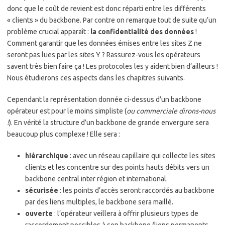
donc que le coût de revient est donc réparti entre les différents
« clients » du backbone. Par contre on remarque tout de suite qu’un
problème crucial apparaît :
la confidentialité des données
!
Comment garantir que les données émises entre les sites Z ne
seront pas lues par les sites Y ? Rassurez-vous les opérateurs
savent très bien faire ça ! Les protocoles les y aident bien d’ailleurs !
Nous étudierons ces aspects dans les chapitres suivants.
Cependant la représentation donnée ci-dessus d’un backbone
opérateur est pour le moins simpliste (
ou commerciale dirons-nous
!
). En vérité la structure d’un backbone de grande envergure sera
beaucoup plus complexe ! Elle sera :
hiérarchique
: avec un réseau capillaire qui collecte les sites
clients et les concentre sur des points hauts débits vers un
backbone central inter région et international.
sécurisée
: les points d’accès seront raccordés au backbone
par des liens multiples, le backbone sera maillé.
ouverte
: l’opérateur veillera à offrir plusieurs types de
raccordement possibles à son backbone (liens permanents