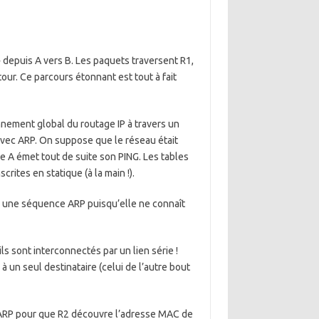
 » depuis A vers B. Les paquets traversent R1,
etour. Ce parcours étonnant est tout à fait
onnement global du routage IP à travers un
avec ARP. On suppose que le réseau était
ue A émet tout de suite son PING. Les tables
rites en statique (à la main !).
 une séquence ARP puisqu’elle ne connaît
 ils sont interconnectés par un lien série !
 un seul destinataire (celui de l’autre bout
 ARP pour que R2 découvre l’adresse MAC de