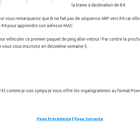
la trame à destination de R4.
ur vous remarquerez que B ne fait pas de séquence ARP vers R4 car elle a
de R4 pour apprendre son adresse MAC.
pour véhiculer ce premier paquet de ping aller-retour ! Par contre le pro
on vous vous inscrivez en deuxième semaine !).
! Et comme je suis sympa je vous offre les organigrammes au format Pow
Page Précédente
|
Page Suivante