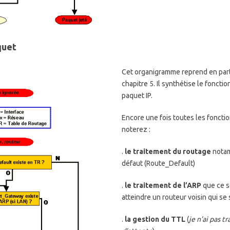
quet
Cet organigramme reprend en parti
chapitre 5. Il synthétise le fonct
paquet IP.
Encore une fois toutes les foncti
noterez :
.
le traitement du routage
notam
défaut (Route_Default)
.
le traitement de l’ARP
que ce so
atteindre un routeur voisin qui se
.
la gestion du TTL
(
je n’ai pas t