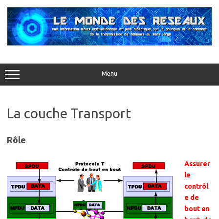
Aller
au
contenu
Menu
La couche Transport
Rôle
Assurer
le
contrôl
e de
bout en